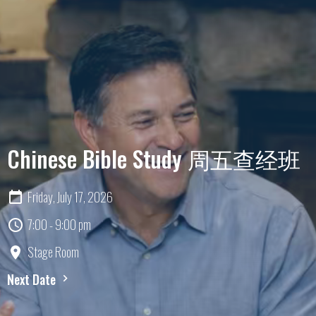
Chinese Bible Study 周五查经班
Friday, July 17, 2026
7:00 - 9:00 pm
Stage Room
Next Date