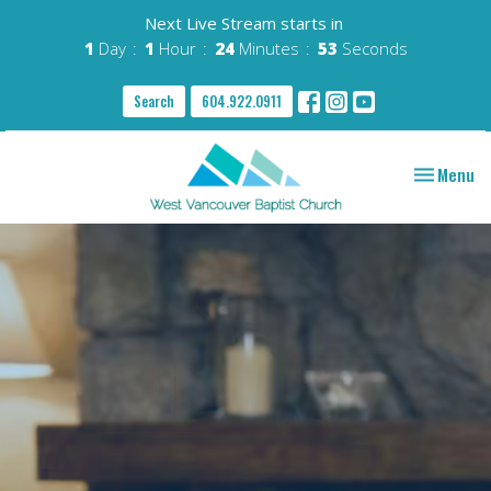
Next Live Stream starts in
1
Day
1
Hour
24
Minutes
52
Seconds
Search
604.922.0911
Toggle nav
Menu