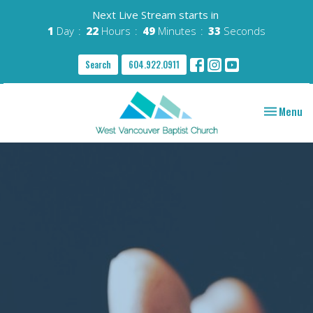
Next Live Stream starts in
1
Day
22
Hours
49
Minutes
32
Seconds
Search
604.922.0911
Toggle nav
Menu