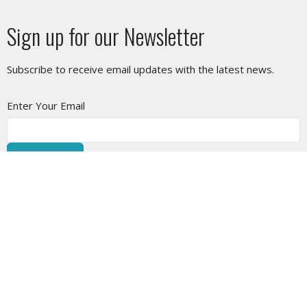
Sign up for our Newsletter
Subscribe to receive email updates with the latest news.
Enter Your Email
Subscribe
SUNDAY SERVICE
10am at West Vancouver Baptist Church or LIVESTREAM on
the website or on YouTube.
CHURCH AND STAFF PHOTOS - by Leanne Roy