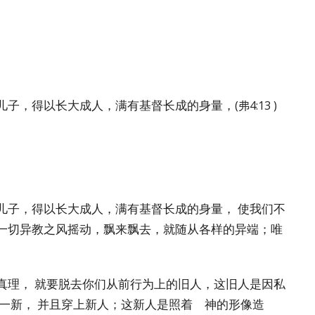
儿子，得以长大成人，满有基督长成的身量
，
(
弗
4:13 )
儿子，得以长大成人，满有基督长成的身量，
使我们不
一切异教之风摇动，飘来飘去，就随从各样的异端；
唯
真理，
就要
脱去
你们从前行为上的旧人，这旧人是因私
一新，
并且
穿上
新人；这新人是照着 神的形像造