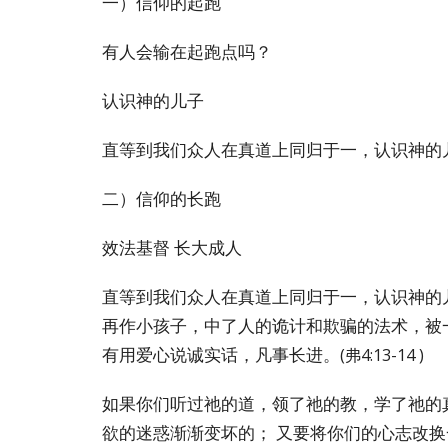
一）信仰的起跑
有人会输在起跑点吗？
认识神的儿子
直等到我们众人在
真道上同归于一，认识神的
二）信仰的长跑
效法基督
长大成人
直等到我们众人在真道上同归于一，认识神的
再作小孩子，中了人的诡计和欺骗的法术，被
有用爱心说诚实话，凡事长进。
(
弗
4:13-14 )
如果你们听过祂的道，领了祂的教，学了祂的
欲的迷惑渐渐变坏的；
又要将你们的心志改换