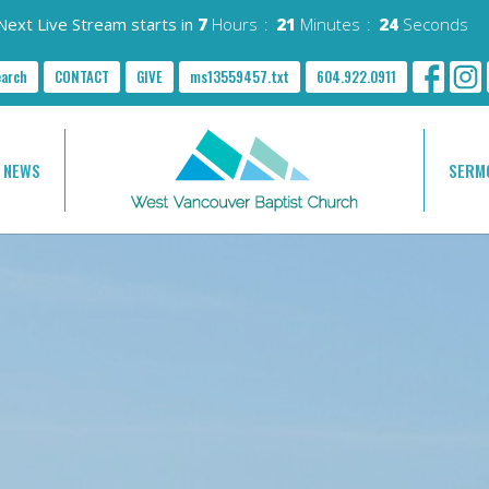
Next Live Stream starts in
7
Hours
21
Minutes
22
Seconds
earch
CONTACT
GIVE
ms13559457.txt
604.922.0911
NEWS
SERM